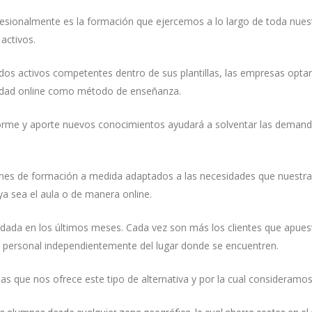
fesionalmente es la formación que ejercemos a lo largo de toda nues
activos.
dos activos competentes dentro de sus plantillas, las empresas opta
lidad online como método de enseñanza.
orme y aporte nuevos conocimientos ayudará a solventar las demanda
anes de formación a medida adaptados a las necesidades que nuestra 
a sea el aula o de manera online.
OTROS LINKS
dada en los últimos meses. Cada vez son más los clientes que apues
Política de calidad
el personal independientemente del lugar donde se encuentren.
Reclamaciones de clientes
N
s que nos ofrece este tipo de alternativa y por la cual consideramos 
Área clientes