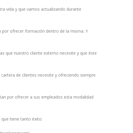
tra vida y que vamos actualizando durante
n por ofrecer formación dentro de la misma. Y
s que nuestro cliente externo necesite y que éste
cartera de clientes necesite y ofreciendo siempre
Suscríbete a nuestra Newsletter by Biolab
*
campos requeridos
tan por ofrecer a sus empleados esta modalidad
Email
*
ombre y apellidos
que tiene tanto éxito: