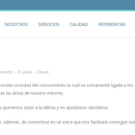
NOSOTROS
SERVICIOS
CALIDAD
REFERENCIAS
mments
0
Likes
Share
ocida sociedad del conocimiento la cual va sumamente ligada a los 
das las áreas de nuestro entorno.
i queremos estar a la última y no quedarnos obsoletos.
 además, de convertirse en un extra que nos facilitará conseguir nu