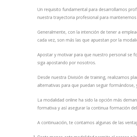
Un requisito fundamental para desarrollarnos pro
nuestra trayectoria profesional para mantenernos 
Generalmente, con la intención de tener a emplea
cada vez, son más las que apuestan por la moda
Apostar y motivar para que nuestro personal se f
siga apostando por nosotros.
Desde nuestra División de training, realizamos pl
alternativas para que puedan seguir formándose, y
DE SU INTERÉS
La modalidad online ha sido la opción más deman
Horario de laboratorios
formativa y así asegurar la continua formación d
Aviso legal
A continuación, te contamos algunas de las ventaja
Política de cookies