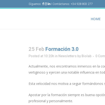
Síguenos:
I Contáctanos: +34 928 803 277
HOME
25 Feb
Formación 3.0
Posted at 10:20h
in
Newsletters
by
Biolab
0 Co
Actualmente, nos encontramos inmersos en la con
vertiginoso y ejercen una notable influencia en to
Esta velocidad nos motiva a seguir formándonos s
Apostar por la formación siempre es buena opción,
profesional y personalmente.