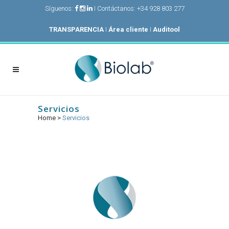
Síguenos:
I Contáctanos: +34 928 803 277
TRANSPARENCIA
I
Área cliente
I
Auditool
Servicios
Home
>
Servicios