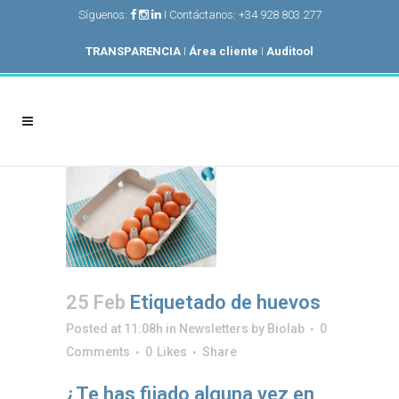
Síguenos:
I Contáctanos: +34 928 803 277
TRANSPARENCIA
I
Área cliente
I
Auditool
25 Feb
Etiquetado de huevos
Posted at 11:08h
in
Newsletters
by
Biolab
0
Comments
0
Likes
Share
¿Te has fijado alguna vez en