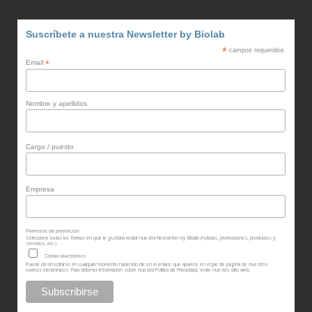
Suscríbete a nuestra Newsletter by Biolab
*
campos requeridos
Email
*
Nombre y apellidos
Cargo / puesto
Empresa
Permisos de promoción
Seleccione todas las formas en que le gustaría recibir nuestra Newsletter by Biolab (noticias, promociones, productos y
servicios, etc.)
Correo electrónico
Puede desinscribirse en cualquier momento haciendo clic en el enlace que aparece en el pie de página de nuestros
correos electrónicos. Para obtener información sobre nuestra Política de Privacidad, visite nuestro sitio web.